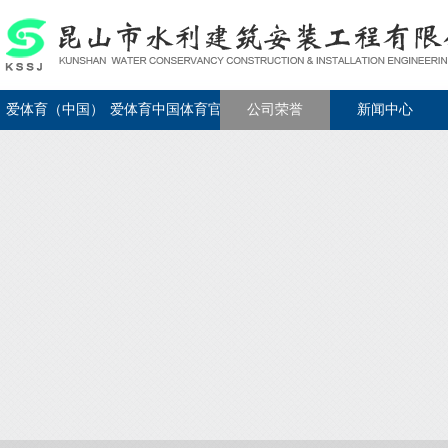
爱体育（中国）
爱体育中国体育官方网站我们
公司荣誉
新闻中心