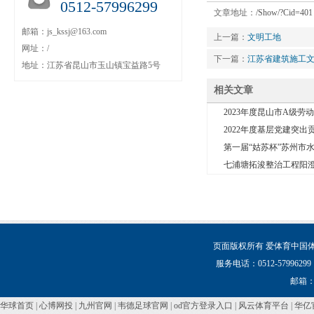
0512-57996299
文章地址：
/Show/?Cid=401
邮箱：js_kssj@163.com
上一篇：
文明工地
网址：/
下一篇：
江苏省建筑施工
地址：江苏省昆山市玉山镇宝益路5号
相关文章
2023年度昆山市A级劳
2022年度基层党建突出
第一届“姑苏杯”苏州市水
七浦塘拓浚整治工程阳澄湖枢
页面版权所有 爱体育中国体育官方网站 C
服务电话：0512-579
邮箱：j
华球首页
|
心博网投
|
九州官网
|
韦德足球官网
|
od官方登录入口
|
风云体育平台
|
华亿