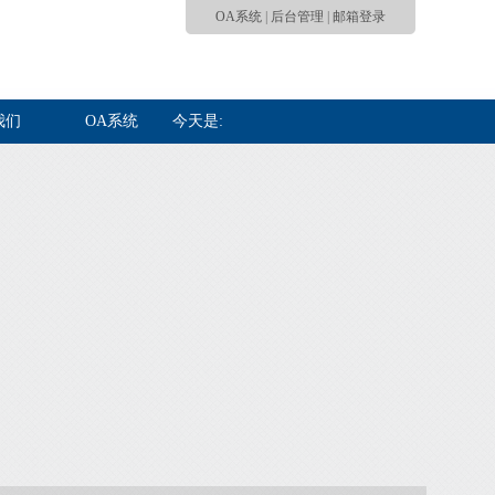
OA系统
|
后台管理
|
邮箱登录
我们
OA系统
今天是: