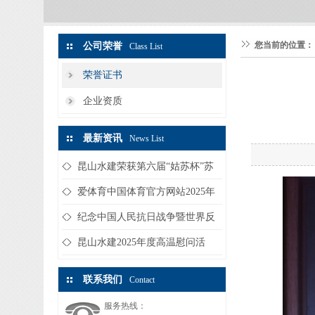
您当前的位置：
公司荣誉
Class List
荣誉证书
企业资质
最新资讯
News List
昆山水建荣获第六届“姑苏杯”苏
州...
爱体育中国体育官方网站2025年
国庆节、中秋节放假...
纪念中国人民抗日战争暨世界反
法西...
昆山水建2025年度高温慰问活
动...
联系我们
Contact
服务热线：