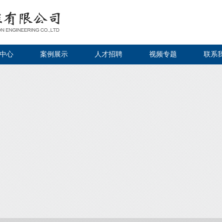
中心
案例展示
人才招聘
视频专题
联系