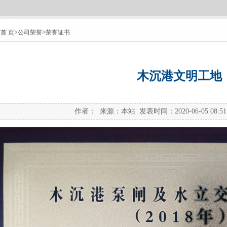
首 页
>
公司荣誉
>
荣誉证书
木沉港文明工地
作者： 来源：本站 发表时间：2020-06-05 08:5