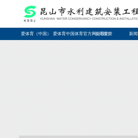
爱体育（中国）
爱体育中国体育官方网站我们
公司荣誉
新闻