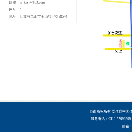
邮箱：js_kssj@163.com
网址：/
地址：江苏省昆山市玉山镇宝益路5号
页面版权所有 爱体育中国体育官方网站 C
服务电话：0512-579
邮箱：j