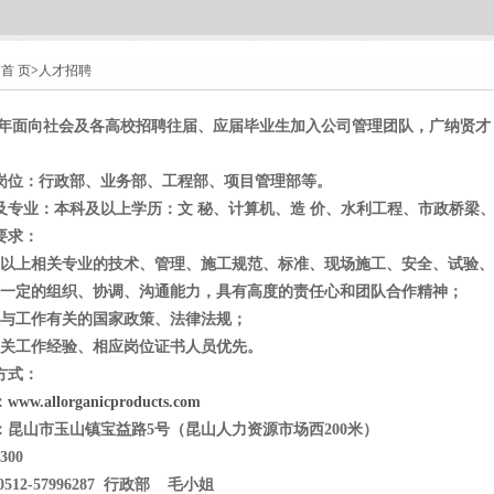
首 页
>
人才招聘
年面向社会及各高校招聘往届、应届毕业生加入公司管理团队，广纳贤才
岗位：行政部、业务部、工程部、项目管理部等。
及专业：本科及以上学历：文 秘、计算机、造 价、水利工程、市政桥梁、
要求：
以上相关专业的技术、管理、施工规范、标准、现场施工、安全、试验、
一定的组织、协调、沟通能力，具有高度的责任心和团队合作精神；
与工作有关的国家政策、法律法规；
关工作经验、相应岗位证书人员优先。
方式：
：
www.allorganicproducts.com
：昆山市玉山镇宝益路
5
号（昆山人力资源市场西
200
米）
300
0512-57996287
行政部
毛小姐