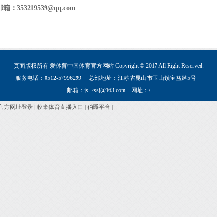
：353219539@qq.com
页面版权所有 爱体育中国体育官方网站 Copyright © 2017 All Right Reserved.
服务电话：0512-57996299 总部地址：江苏省昆山市玉山镇宝益路5号
邮箱：js_kssj@163.com 网址：/
官方网址登录
|
收米体育直播入口
|
伯爵平台
|