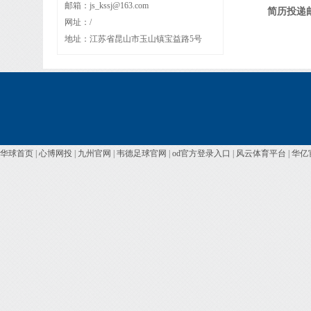
邮箱：js_kssj@163.com
简历投递邮箱
网址：/
地址：江苏省昆山市玉山镇宝益路5号
华球首页
|
心博网投
|
九州官网
|
韦德足球官网
|
od官方登录入口
|
风云体育平台
|
华亿