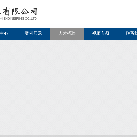
中心
案例展示
人才招聘
视频专题
联系