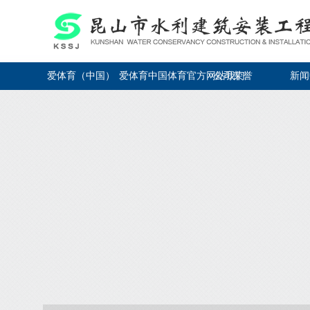
爱体育（中国）
爱体育中国体育官方网站我们
公司荣誉
新闻