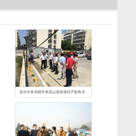
苏州水务局领导来昆山娄南项目严家角河...