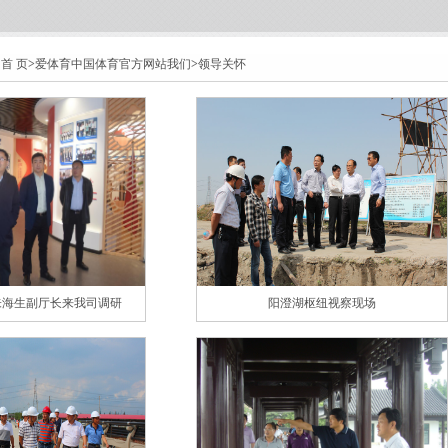
首 页
>
爱体育中国体育官方网站我们
>
领导关怀
朱海生副厅长来我司调研
阳澄湖枢纽视察现场