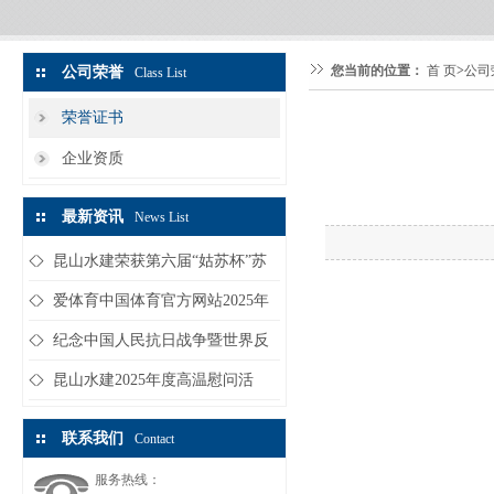
您当前的位置：
首 页
>
公司
公司荣誉
Class List
荣誉证书
企业资质
最新资讯
News List
昆山水建荣获第六届“姑苏杯”苏
州...
爱体育中国体育官方网站2025年
国庆节、中秋节放假...
纪念中国人民抗日战争暨世界反
法西...
昆山水建2025年度高温慰问活
动...
联系我们
Contact
服务热线：