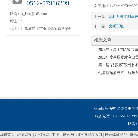
0512-57996299
文章地址：
/Show/?Cid=399
邮箱：js_kssj@163.com
上一篇：
水利系统文明建
网址：/
下一篇：
文明工地
地址：江苏省昆山市玉山镇宝益路5号
相关文章
2023年度昆山市A级劳
2022年度基层党建突出
第一届“姑苏杯”苏州市水
七浦塘拓浚整治工程阳澄湖枢
页面版权所有 爱体育中国体育官方网站 C
服务电话：0512-579
邮箱：j
华球首页
|
心博网投
|
九州官网
|
韦德足球官网
|
od官方登录入口
|
风云体育平台
|
华亿