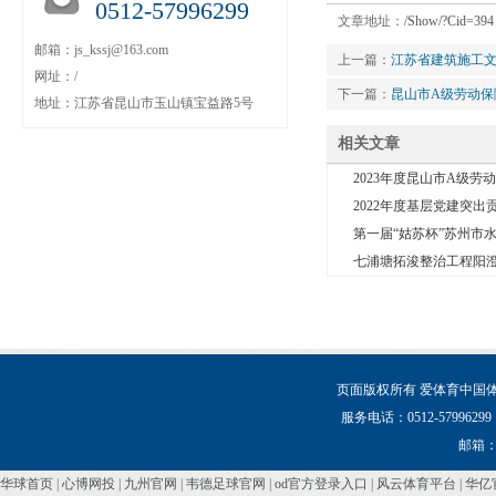
0512-57996299
文章地址：
/Show/?Cid=394
邮箱：js_kssj@163.com
上一篇：
江苏省建筑施工
网址：/
下一篇：
昆山市A级劳动保
地址：江苏省昆山市玉山镇宝益路5号
相关文章
2023年度昆山市A级劳
2022年度基层党建突出
第一届“姑苏杯”苏州市水
七浦塘拓浚整治工程阳澄湖枢
页面版权所有 爱体育中国体育官方网站 C
服务电话：0512-579
邮箱：j
华球首页
|
心博网投
|
九州官网
|
韦德足球官网
|
od官方登录入口
|
风云体育平台
|
华亿