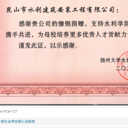
ow/?Cid=727
4年度社会帮扶爱心贡献奖