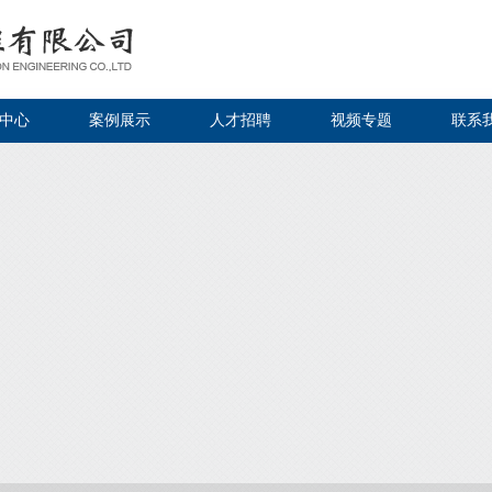
中心
案例展示
人才招聘
视频专题
联系