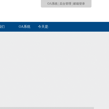
OA系统
|
后台管理
|
邮箱登录
我们
OA系统
今天是: