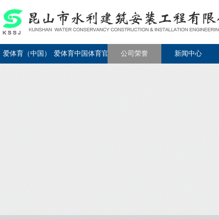
爱体育（中国）
爱体育中国体育官方网站我们
公司荣誉
新闻中心