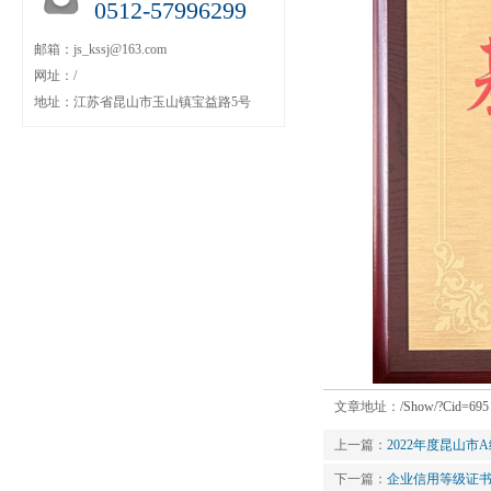
0512-57996299
邮箱：js_kssj@163.com
网址：/
地址：江苏省昆山市玉山镇宝益路5号
文章地址：
/Show/?Cid=695
上一篇：
2022年度昆山
下一篇：
企业信用等级证书