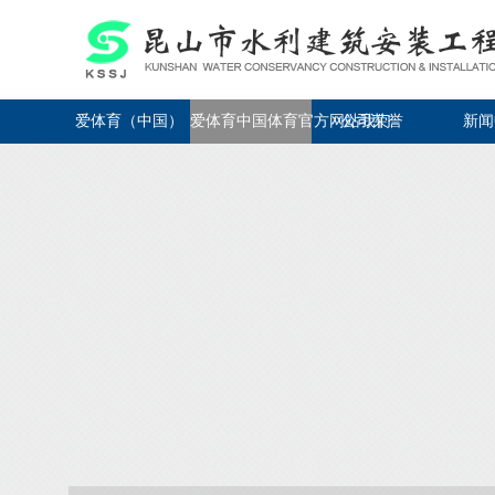
爱体育（中国）
爱体育中国体育官方网站我们
公司荣誉
新闻