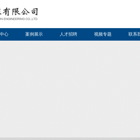
中心
案例展示
人才招聘
视频专题
联系