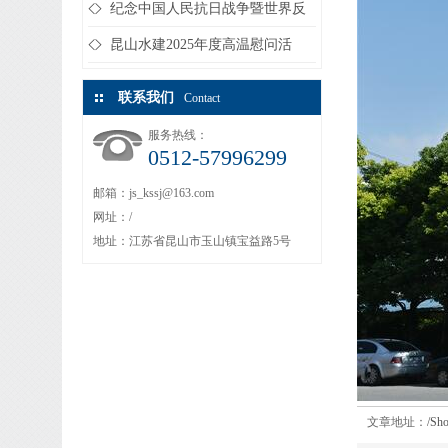
国庆节、中秋节放假...
纪念中国人民抗日战争暨世界反
法西...
昆山水建2025年度高温慰问活
动...
联系我们
Contact
服务热线：
0512-57996299
邮箱：js_kssj@163.com
网址：/
地址：江苏省昆山市玉山镇宝益路5号
文章地址：
/Sh