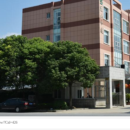
ow/?Cid=426