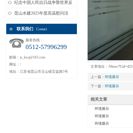
国庆节、中秋节放假...
纪念中国人民抗日战争暨世界反
法西...
昆山水建2025年度高温慰问活
动...
联系我们
Contact
服务热线：
0512-57996299
邮箱：js_kssj@163.com
网址：/
文章地址：
/Show/?Cid=423
地址：江苏省昆山市玉山镇宝益路5号
上一篇：
环境展示
下一篇：
环境展示
相关文章
环境展示
环境展示
环境展示