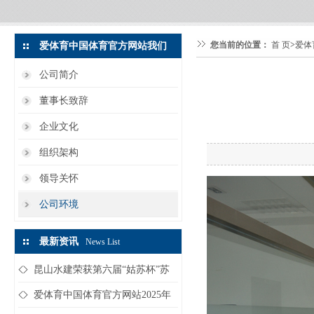
您当前的位置：
首 页
>
爱体
爱体育中国体育官方网站我们
Class List
公司简介
董事长致辞
企业文化
组织架构
领导关怀
公司环境
最新资讯
News List
昆山水建荣获第六届“姑苏杯”苏
州...
爱体育中国体育官方网站2025年