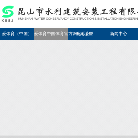
爱体育（中国）
爱体育中国体育官方网站我们
公司荣誉
新闻中心