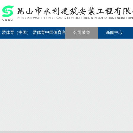
爱体育（中国）
爱体育中国体育官方网站我们
公司荣誉
新闻中心